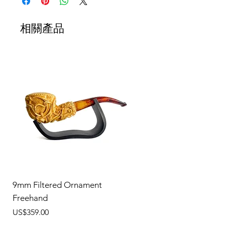
相關產品
9mm Filtered Ornament
Freehand
價格
US$359.00