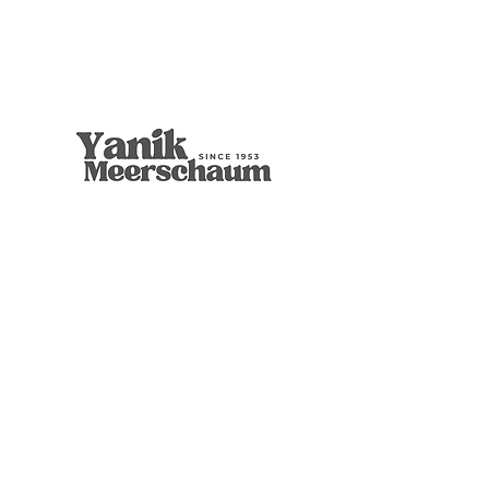
9mm Freehand Panel
Rustic Billiard
9mm Filtered Horn
Apple
Calcine Freehand
Freehand Celtic Knot
Ornament Calabash
9mm Filtered Calcine Axe
9mm Filtered Calcine Billiard
Talking Tree, Ent
Calabash
Calabash
Calabash
Banjo Girl
Robert Nesta "Bob" Marley
無庫存
價格
價格
價格
價格
價格
價格
價格
價格
價格
價格
價格
價格
價格
價格
US$299.00
US$299.00
US$319.00
US$299.00
US$279.00
US$429.00
US$359.00
US$289.00
US$300.00
US$450.00
US$400.00
US$400.00
US$350.00
US$1,000.00
店铺
博物馆品质
葫芦收藏
经典的
图形