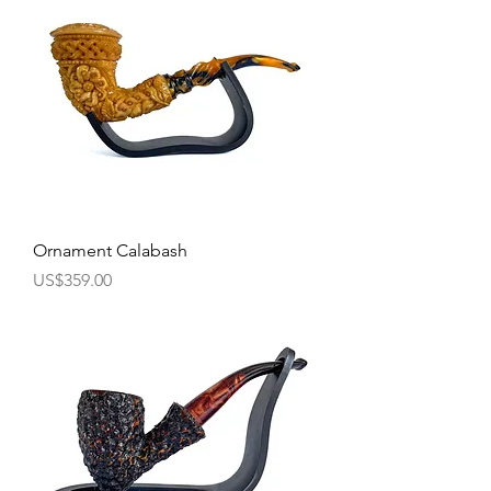
Ornament Calabash
價格
US$359.00