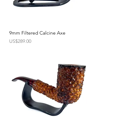
9mm Filtered Calcine Axe
價格
US$289.00
9mm Filtered Calcine Billiard