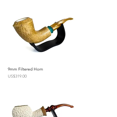
9mm Filtered Horn
價格
US$319.00