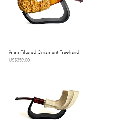
9mm Filtered Ornament Freehand
價格
US$359.00