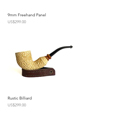
9mm Freehand Panel
價格
US$299.00
Rustic Billiard
價格
US$299.00