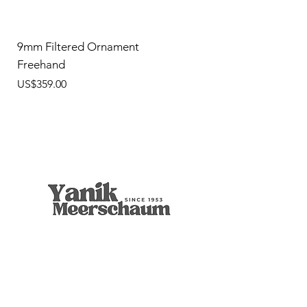
9mm Filtered Ornament
Freehand
價格
US$359.00
9mm Freehand Panel
Rustic Billiard
9mm Filtered Horn
Apple
Calcine Freehand
Freehand Celtic Knot
Ornament Calabash
9mm Filtered Calcine Axe
9mm Filtered Calcine Billiard
Talking Tree, Ent
Calabash
Calabash
Calabash
Banjo Girl
Robert Nesta "Bob" Marley
無庫存
價格
價格
價格
價格
價格
價格
價格
價格
價格
價格
價格
價格
價格
價格
US$299.00
US$299.00
US$319.00
US$299.00
US$279.00
US$429.00
US$359.00
US$289.00
US$300.00
US$450.00
US$400.00
US$400.00
US$350.00
US$1,000.00