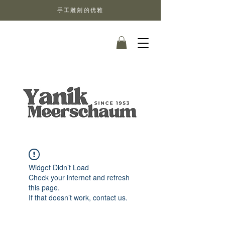
手工雕刻的优雅
Widget Didn’t Load
Check your internet and refresh
this page.
If that doesn’t work, contact us.