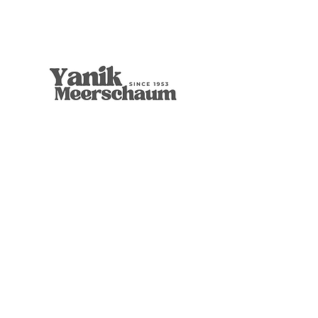
9mm Freehand Panel
Rustic Billiard
9mm Filtered Horn
Apple
Calcine Freehand
Freehand Celtic Knot
Ornament Calabash
9mm Filtered Calcine Axe
9mm Filtered Calcine Billiard
Talking Tree, Ent
Calabash
Calabash
Calabash
Banjo Girl
Robert Nesta "Bob" Marley
無庫存
價格
價格
價格
價格
價格
價格
價格
價格
價格
價格
價格
價格
價格
價格
US$299.00
US$299.00
US$319.00
US$299.00
US$279.00
US$429.00
US$359.00
US$289.00
US$300.00
US$450.00
US$400.00
US$400.00
US$350.00
US$1,000.00
店铺
博物馆品质
葫芦收藏
经典的
图形
动物