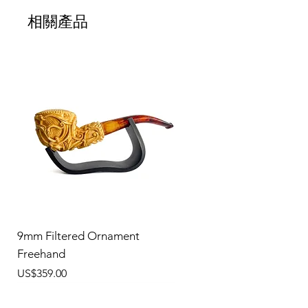
相關產品
9mm Filtered Ornament
Freehand
價格
US$359.00